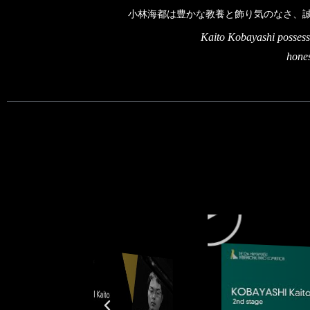
小林海都は豊かな教養と飾り気のなさ、
Kaito Kobayashi possess 
hones