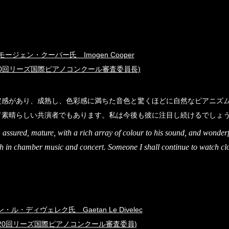
モージェン・クーパー氏 Imogen Cooper
20回リーズ国際ピアノコンクール審査委員長)
定感があり、成熟し、色彩感に満ちた音色と驚くほどに自然なピアニズ
て素晴らしい共演者でもあります。私は今後も彼に注目し続けるでしょ
assured, mature, with a rich array of colour to his sound, and wonderf
oth in chamber music and concert. Someone I shall continue to watch cl
・ル・ディヴェレク氏 Gaetan Le Divelec
第20回リーズ国際ピアノコンクール審査委員)