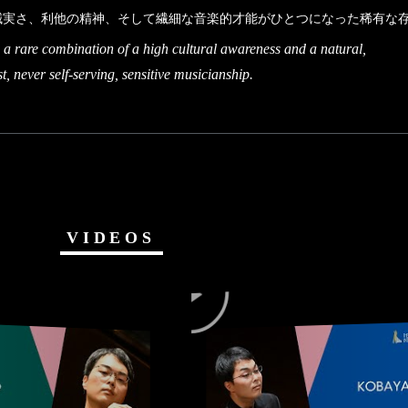
誠実さ、利他の精神、そして繊細な音楽的才能がひとつになった稀有な
a rare combination of a high cultural awareness and a natural,
t, never self-serving, sensitive musicianship.
VIDEOS