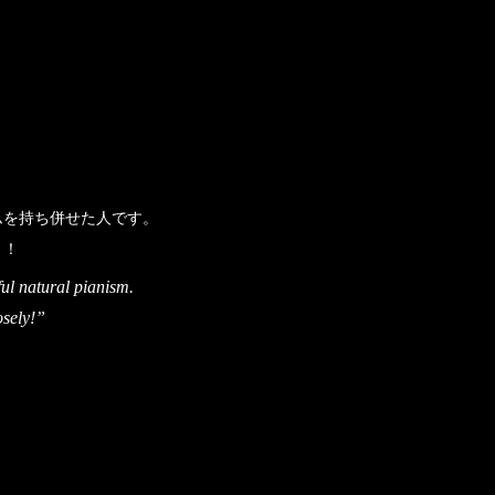
ムを持ち併せた人です。
う！
ul natural pianism.
osely!”