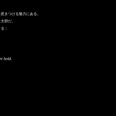
を惹きつける魅力にある。
は大胆だ。
てる：
re bold.