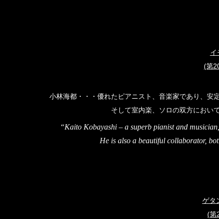
イ
(第
小林海都・・・優れたピアニスト、音楽家であり、安
そして室内楽、ソロの双方におい
“Kaito Kobayashi – a superb pianist and musician, 
He is also a beautiful collaborator, b
ゲタン
(