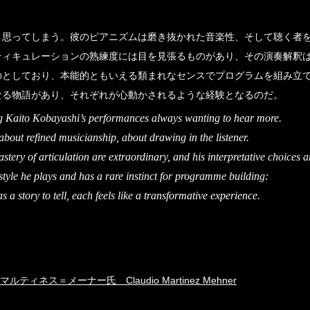
と思ってしまう。彼のピアニズムは磨き抜かれた音楽性、そして聴く者
ティキュレーションの熟練度には目を見張るものがあり、その演奏解釈
のとしており、本能的ともいえる類まれなセンスでプログラムを組み立
なる物語があり、それぞれが心動かされるような経験となるのだ。
 Kaito Kobayashi’s performances always wanting to hear more.
 about refined musicianship, about drawing in the listener.
stery of articulation are extraordinary, and his interpretative choices a
style he plays and has a rare instinct for programme building:
a story to tell, each feels like a transformative experience.
ティネス＝メーナー氏 Claudio Martinez Mehner