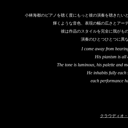
小林海都のピアノを聴く度にもっと彼の演奏を聴きたい
輝くような音色、表現の幅の広さとアー
彼は作品のスタイルを完全に我がも
演奏のひとつひとつに異
I come away from hearing
His pianism is all
The tone is luminous, his palette and ma
He inhabits fully each 
each performance has 
クラウディオ・マル